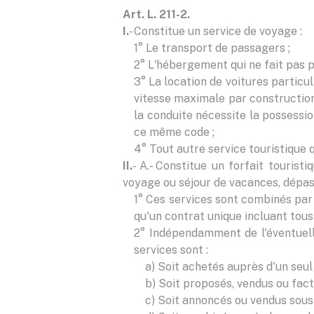
Art. L. 211-2.
I.
- Constitue un service de voyage :
1° Le transport de passagers ;
2° L'hébergement qui ne fait pas pa
3° La location de voitures particul
vitesse maximale par construction 
la conduite nécessite la possessi
ce même code ;
4° Tout autre service touristique q
II.
- A.- Constitue un forfait touris
voyage ou séjour de vacances, dépass
1° Ces services sont combinés par
qu'un contrat unique incluant tous 
2° Indépendamment de l'éventuell
services sont :
a) Soit achetés auprès d'un seul
b) Soit proposés, vendus ou factu
c) Soit annoncés ou vendus sous 