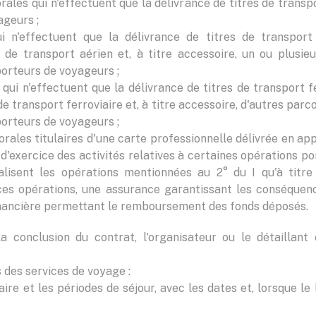
ales qui n'effectuent que la délivrance de titres de transp
ageurs ;
i n'effectuent que la délivrance de titres de transport
 de transport aérien et, à titre accessoire, un ou plusie
porteurs de voyageurs ;
qui n'effectuent que la délivrance de titres de transport f
e transport ferroviaire et, à titre accessoire, d'autres parc
porteurs de voyageurs ;
les titulaires d'une carte professionnelle délivrée en appli
d'exercice des activités relatives à certaines opérations p
alisent les opérations mentionnées au 2° du I qu'à titre
 ces opérations, une assurance garantissant les conséquen
financière permettant le remboursement des fonds déposés.
 conclusion du contrat, l'organisateur ou le détaillan
s des services de voyage :
néraire et les périodes de séjour, avec les dates et, lorsque