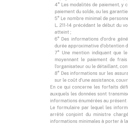
4° Les modalités de paiement, y c
paiement du solde, ou les garanties
5° Le nombre minimal de personnes 
L. 211-14 précédant le début du v
atteint ;
6° Des informations d'ordre géné
durée approximative d'obtention de
7° Une mention indiquant que le
moyennant le paiement de frais 
l'organisateur ou le détaillant, con
8° Des informations sur les assura
sur le coût d'une assistance, couv
En ce qui concerne les forfaits défin
auxquels les données sont transmises
informations énumérées au présent ar
Le formulaire par lequel les infor
arrêté conjoint du ministre charg
informations minimales à porter à l