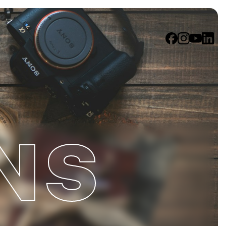
ges
NS