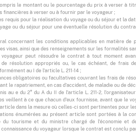
ompris le montant ou le pourcentage du prix à verser à titr
 financières à verser ou à fournir par le voyageur ;
requis pour la réalisation du voyage ou du séjour et la date 
oyage ou du séjour pour une éventuelle résolution du contr
ral concernant les conditions applicables en matière de p
s visas, ainsi que des renseignements sur les formalités sani
 voyageur peut résoudre le contrat à tout moment avant
de résolution appropriés ou, le cas échéant, de frais d
formément au I de l'article L. 211-14 ;
nces obligatoires ou facultatives couvrant les frais de rés
rant le rapatriement, en cas d'accident, de maladie ou de déc
is au e du 2° du A du II de l'article L. 211-2, l'organisateu
 veillent à ce que chacun d'eux fournisse, avant que le voy
ticle dans la mesure où celles-ci sont pertinentes pour les 
mations énumérées au présent article sont portées à la co
é du tourisme et du ministre chargé de l'économie et de
a connaissance du voyageur lorsque le contrat est conclu pa