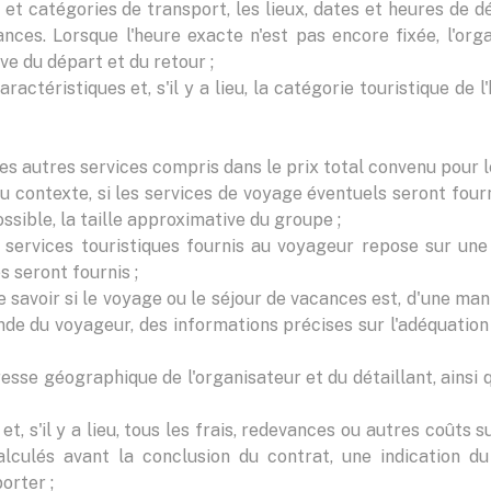
et catégories de transport, les lieux, dates et heures de dép
ces. Lorsque l'heure exacte n'est pas encore fixée, l'orga
e du départ et du retour ;
caractéristiques et, s'il y a lieu, la catégorie touristique d
 les autres services compris dans le prix total convenu pour l
du contexte, si les services de voyage éventuels seront fo
ossible, la taille approximative du groupe ;
s services touristiques fournis au voyageur repose sur une
s seront fournis ;
de savoir si le voyage ou le séjour de vacances est, d'une m
ande du voyageur, des informations précises sur l'adéquatio
resse géographique de l'organisateur et du détaillant, ains
 et, s'il y a lieu, tous les frais, redevances ou autres coûts
lculés avant la conclusion du contrat, une indication du
orter ;