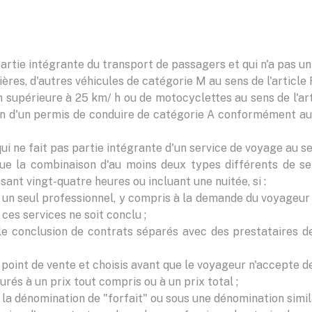
rtie intégrante du transport de passagers et qui n'a pas un o
ières, d'autres véhicules de catégorie M au sens de l'article 
supérieure à 25 km/ h ou de motocyclettes au sens de l'arti
on d'un permis de conduire de catégorie A conformément aux 
ui ne fait pas partie intégrante d'un service de voyage au sen
tique la combinaison d'au moins deux types différents de 
ant vingt-quatre heures ou incluant une nuitée, si :
 un seul professionnel, y compris à la demande du voyageu
ces services ne soit conclu ;
e conclusion de contrats séparés avec des prestataires de 
 point de vente et choisis avant que le voyageur n'accepte de
rés à un prix tout compris ou à un prix total ;
la dénomination de "forfait" ou sous une dénomination simila