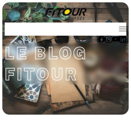
Voyages FITOUR
LE BLOG
Thématiques
FITOUR
Destinations
Évènements
Voyages de noces
Qui sommes-nous