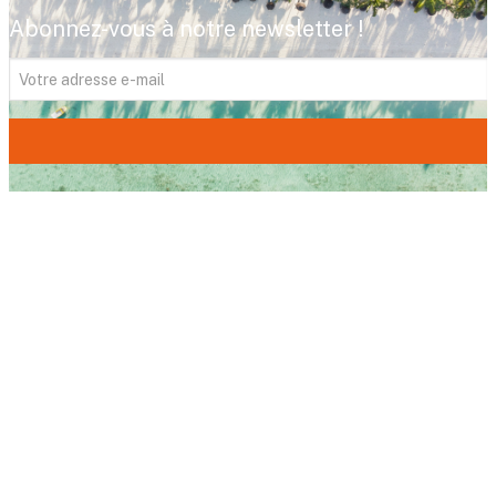
Abonnez-vous à notre newsletter !
FITOUR Voyages,
votre expert du voyage
depuis plus de 35 ans. Avec 18 agences dans
le sud-ouest, nous imaginons pour vous le
voyage de vos rêves, un voyage qui vous
ressemble. Votre satisfaction est au cœur de
toutes nos attentions. Profitez de notre
expertise et de notre esprit familial pour vivre