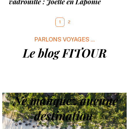
vadrouille : Joëlle en Laponie
1
2
PARLONS VOYAGES ...
Le blog FITOUR
Ne manquez aucune
destination