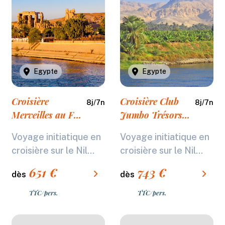
Egypte
Egypte
Croisière
Croisière Club
8
j/
7
n
8
j/
7
n
Merveilles au Fil
Jumbo Trésors
du Nil (avec
au pays des
Voyage initiatique en
Voyage initiatique en
visites) ****
pharaons *****
croisière sur le Nil...
croisière sur le Nil...
651
€
743
€
dès
dès
TTC/pers.
TTC/pers.