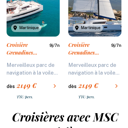
Martinique
Martinique
Croisière
Croisière
9
j/
7
n
9
j/
7
n
Grenadines
Grenadines
Catlante C620
Catlante C720
Merveilleux parc de
Merveilleux parc de
Élégance- 7 nuits
Élégance- 7 nuits
navigation à la voile...
navigation à la voile...
2149
€
2149
€
dès
dès
TTC/pers.
TTC/pers.
Croisières avec MSC