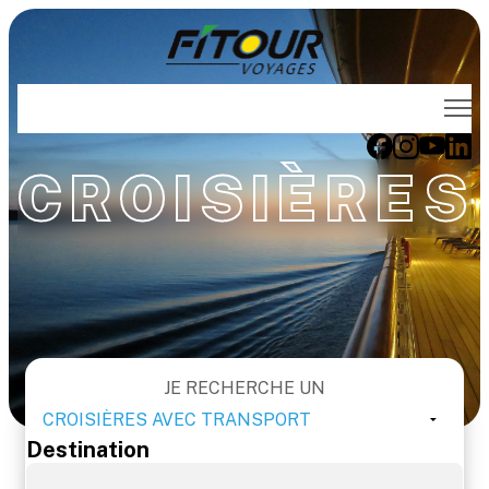
Voyages FITOUR
CROISIÈRES
Thématiques
Destinations
Évènements
Voyages de noces
JE RECHERCHE UN
Qui sommes-nous
Destination