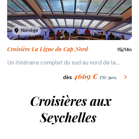
Norvège
Croisière La Ligne du Cap Nord
15
j/
14
n
Un itinéraire complet du sud au nord de la...
4669
€
dès
TTC/pers.
Croisières aux
Seychelles