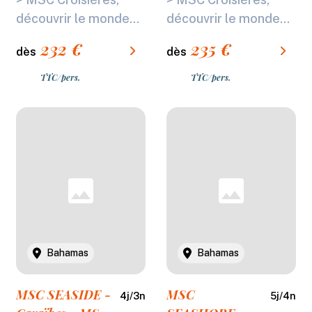
SEASHORE
découvrir le monde...
découvrir le monde...
232
€
235
€
dès
dès
TTC/pers.
TTC/pers.
Bahamas
Bahamas
MSC SEASIDE -
MSC
4
j/
3
n
5
j/
4
n