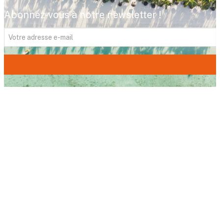
Abonnez-vous à notre newsletter !
FITOUR Voyages,
votre expert du voyage
depuis plus de 35 ans. Avec 18 agences dans
le sud-ouest, nous imaginons pour vous le
voyage de vos rêves, un voyage qui vous
ressemble. Votre satisfaction est au cœur de
toutes nos attentions. Profitez de notre
expertise et de notre esprit familial pour vivre