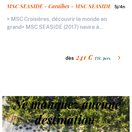
MSC SEASIDE - Caraïbes - MSC SEASIDE
5
j/
4
n
> MSC Croisières, découvrir le monde en
grand> MSC SEASIDE (2017) navire à...
241
€
dès
TTC/pers.
Ne manquez aucune
destination