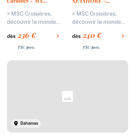
Caraïbes - MSC
SEASHORE -
SEASIDE
Caraïbes - MSC
> MSC Croisières,
> MSC Croisières,
SEASHORE
découvrir le monde...
découvrir le monde...
236
€
240
€
dès
dès
TTC/pers.
TTC/pers.
Bahamas