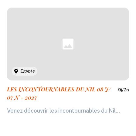
Egypte
LES INCONTOURNABLES DU NIL 08 J/
9
j/
7
n
07 N - 2027
Venez découvrir les incontournables du Nil...