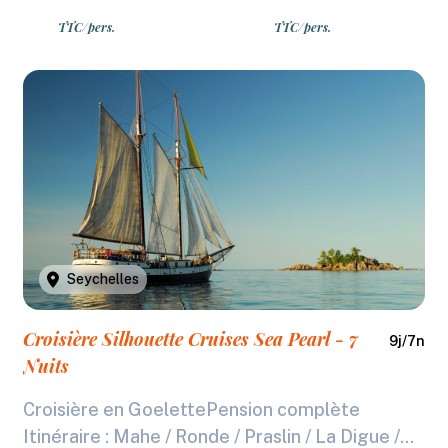
TTC/pers.
TTC/pers.
Seychelles
Croisière Silhouette Cruises Sea Pearl - 7
9
j/
7
n
Nuits
Croisière en GoelettePension complète
Itinéraire : Mahe / Ronde / Praslin / La Digue /...