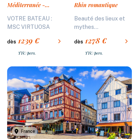
Méditerranée - 8
Rhin romantique
jours (Marseille)
VOTRE BATEAU :
Beauté des lieux et
MSC VIRTUOSA
mythes...
1239
€
1278
€
dès
dès
TTC/pers.
TTC/pers.
France