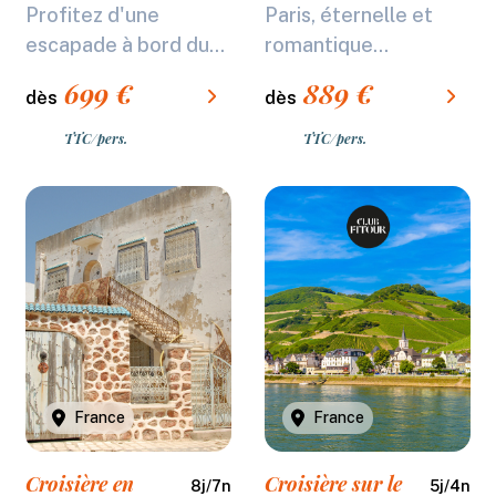
Profitez d'une
Paris, éternelle et
escapade à bord du...
romantique...
699
€
889
€
dès
dès
TTC/pers.
TTC/pers.
France
France
Croisière en
Croisière sur le
8
j/
7
n
5
j/
4
n