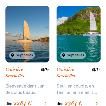
Seychelles
Seychelles
Croisière
Croisière
9
j/
7
n
9
j/
7
n
Seychelles
Seychelles
Catlante C600
Catlante C720
Bienvenue dans l'un
Seul, en couple, en
Standard - 7
Premium - 7
des plus beaux...
famille, entre amis...
nuits
nuits
2284
€
2384
€
dès
dès