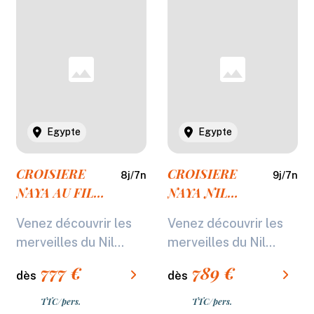
Egypte
Egypte
CROISIERE
CROISIERE
8
j/
7
n
9
j/
7
n
NAYA AU FIL
NAYA NIL
DU NIL en 5*
PHARAONIQUE
Venez découvrir les
Venez découvrir les
(NL) - 8J/7N -
en 5* (NL) -
merveilles du Nil...
merveilles du Nil...
2027
8J/7N - 2027
777
€
789
€
dès
dès
TTC/pers.
TTC/pers.