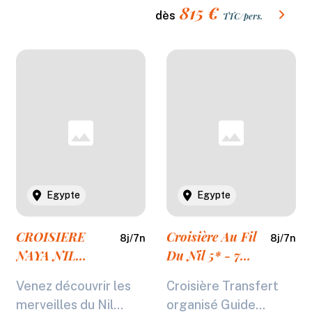
815
€
dès
TTC/pers.
Egypte
Egypte
CROISIERE
Croisière Au Fil
8
j/
7
n
8
j/
7
n
NAYA NIL
Du Nil 5* - 7
PHARAONIQUE
Visites Incluses
Venez découvrir les
Croisière Transfert
en 5* (NL) -
merveilles du Nil...
organisé Guide...