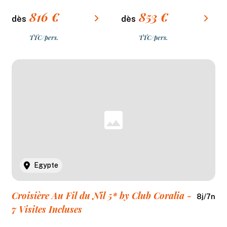
8J/7N
816
€
853
€
dès
dès
TTC/pers.
TTC/pers.
Egypte
Croisière Au Fil du Nil 5* by Club Coralia -
8
j/
7
n
7 Visites Incluses