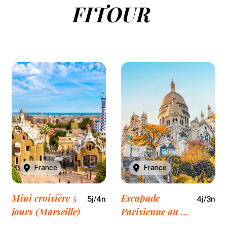
FITOUR
France
France
Mini croisière 5
Escapade
5
j/
4
n
4
j/
3
n
jours (Marseille)
Parisienne au fil
de Seine