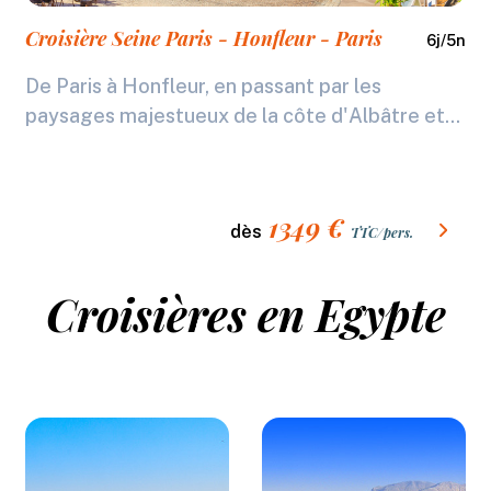
Croisière Seine Paris - Honfleur - Paris
6
j/
5
n
De Paris à Honfleur, en passant par les
paysages majestueux de la côte d'Albâtre et...
1349
€
dès
TTC/pers.
Croisières en Egypte