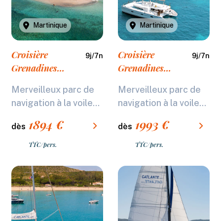
Martinique
Martinique
Croisière
Croisière
9
j/
7
n
9
j/
7
n
Grenadines
Grenadines
Catlante C600J
Catlante C600
Merveilleux parc de
Merveilleux parc de
Standard - 7
Confort- 7 nuits
navigation à la voile...
navigation à la voile...
nuits
1894
€
1993
€
dès
dès
TTC/pers.
TTC/pers.