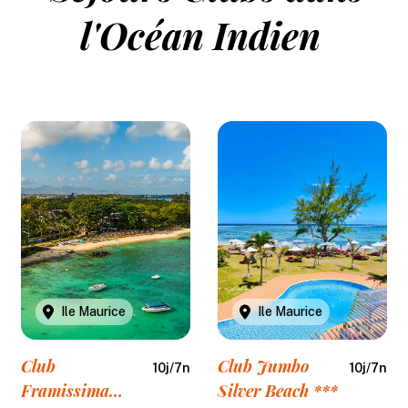
l'Océan Indien
Ile Maurice
Ile Maurice
Club
Club Jumbo
10
j/
7
n
10
j/
7
n
Framissima
Silver Beach ***