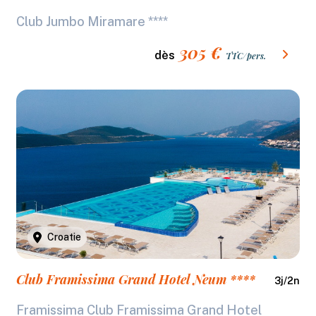
Club Jumbo Miramare ****
305
€
dès
TTC/pers.
Croatie
Club Framissima Grand Hotel Neum ****
3
j/
2
n
Framissima Club Framissima Grand Hotel