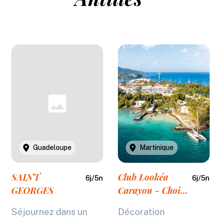
Guadeloupe
Martinique
SAINT
Club Lookéa
6
j/
5
n
6
j/
5
n
GEORGES
Carayou - Choix
Flex ***
Séjournez dans un
Décoration