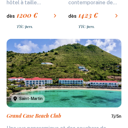
hôtel à taille...
contemporaine de...
1200
€
1423
€
dès
dès
TTC/pers.
TTC/pers.
Saint-Martin
Grand Case Beach Club
7
j/
5
n