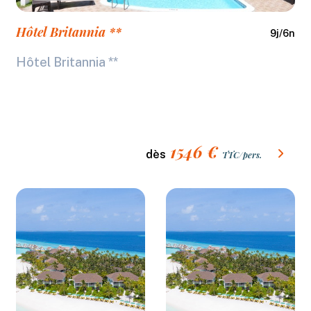
Hôtel Britannia **
9
j/
6
n
Hôtel Britannia **
1546
€
dès
TTC/pers.