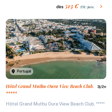
513
€
dès
TTC/pers.
Portugal
Hôtel Grand Muthu Oura View Beach Club.
3
j/
2
n
*****
Hôtel Grand Muthu Oura View Beach Club. *****