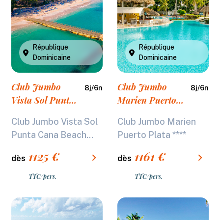
République
République
Dominicaine
Dominicaine
Club Jumbo
Club Jumbo
8
j/
6
n
8
j/
6
n
Vista Sol Punta
Marien Puerto
Cana Beach
Plata ****
Club Jumbo Vista Sol
Club Jumbo Marien
Resort & Spa
Punta Cana Beach...
Puerto Plata ****
****
1125
€
1161
€
dès
dès
TTC/pers.
TTC/pers.