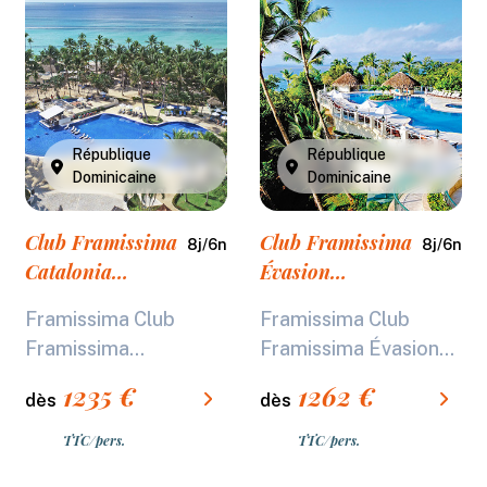
République
République
Dominicaine
Dominicaine
Club Framissima
Club Framissima
8
j/
6
n
8
j/
6
n
Catalonia
Évasion
Bayahibe *****
Eurostars Grand
Framissima Club
Framissima Club
Cayacoa *****
Framissima...
Framissima Évasion...
1235
€
1262
€
dès
dès
TTC/pers.
TTC/pers.