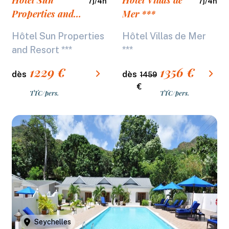
Hôtel Sun
Hôtel Villas de
7
j/
4
n
7
j/
4
n
Properties and
Mer ***
Resort ***
Hôtel Sun Properties
Hôtel Villas de Mer
and Resort ***
***
1229
€
1356
€
dès
dès
1459
€
TTC/pers.
TTC/pers.
Seychelles