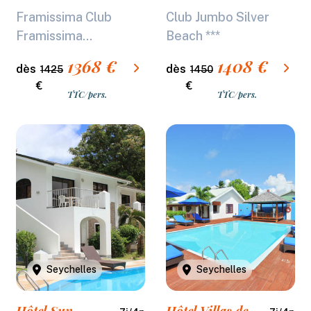
Casuarina
Framissima Club
Club Jumbo Silver
Resort & Spa
Framissima...
Beach ***
****
1368
€
1408
€
dès
dès
1425
1450
€
€
TTC/pers.
TTC/pers.
Seychelles
Seychelles