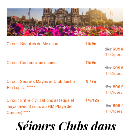
Circuit Beautés du Mexique
11
j/
9
n
dès
1699
€
TTC/pers.
Circuit Couleurs mexicaines
11
j/
9
n
dès
1699
€
TTC/pers.
Circuit Secrets Mayas et Club Jumbo
9
j/
7
n
dès
1806
€
Riu Lupita *****
TTC/pers.
Circuit Entre civilisations aztèque et
14
j/
12
n
dès
1899
€
maya (avec 3 nuits au HM Playa del
TTC/pers.
Carmen) ****
Séjours Clubs dans