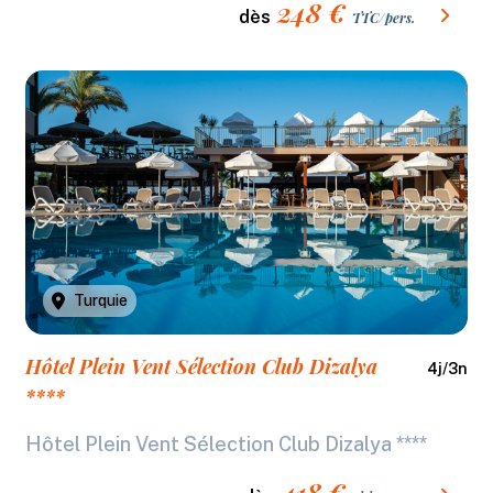
248
€
dès
TTC/pers.
Turquie
Hôtel Plein Vent Sélection Club Dizalya
4
j/
3
n
****
Hôtel Plein Vent Sélection Club Dizalya ****
418
€