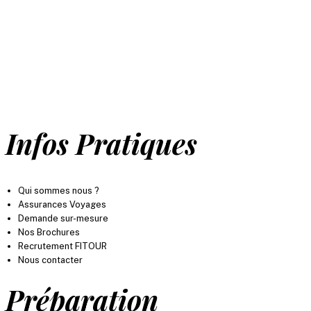
ressemble. Votre satisfaction est au cœur de
toutes nos attentions. Profitez de notre
expertise et de notre esprit familial pour vivre
des moments inoubliables, partout dans le
monde.
Infos Pratiques
Qui sommes nous ?
Assurances Voyages
Demande sur-mesure
Nos Brochures
Recrutement FITOUR
Nous contacter
Préparation