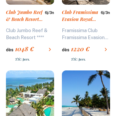
Club Jumbo Reef
Club Framissima
6
j/
3
n
6
j/
3
n
& Beach Resort
Evasion Royal
****
Mandarin Hotel
Club Jumbo Reef &
Framissima Club
& Resort *****
Beach Resort ****
Framissima Evasion...
1048
€
1220
€
dès
dès
TTC/pers.
TTC/pers.