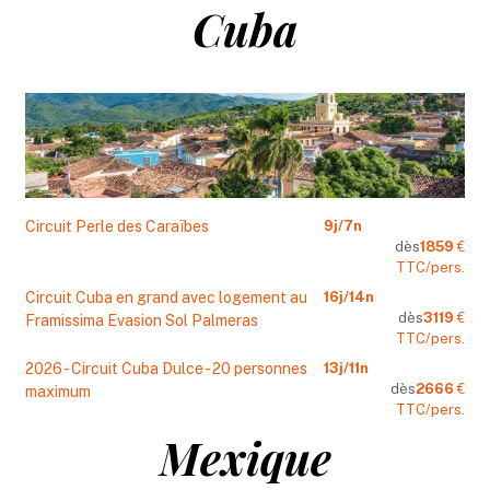
Cuba
Circuit Perle des Caraïbes
9
j/
7
n
dès
1859
€
TTC/pers.
Circuit Cuba en grand avec logement au
16
j/
14
n
dès
3119
€
Framissima Evasion Sol Palmeras
TTC/pers.
2026 - Circuit Cuba Dulce - 20 personnes
13
j/
11
n
dès
2666
€
maximum
TTC/pers.
Mexique