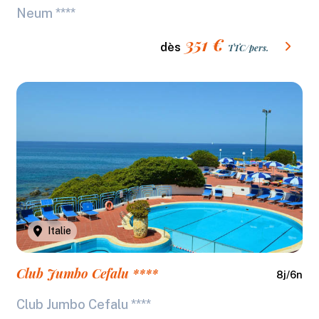
Neum ****
351
€
dès
TTC/pers.
Italie
Club Jumbo Cefalu ****
8
j/
6
n
Club Jumbo Cefalu ****