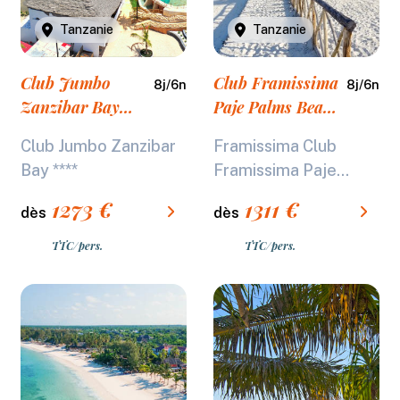
Tanzanie
Tanzanie
Club Jumbo
Club Framissima
8
j/
6
n
8
j/
6
n
Zanzibar Bay
Paje Palms Beach
****
Resort ****
Club Jumbo Zanzibar
Framissima Club
Bay ****
Framissima Paje...
1273
€
1311
€
dès
dès
TTC/pers.
TTC/pers.