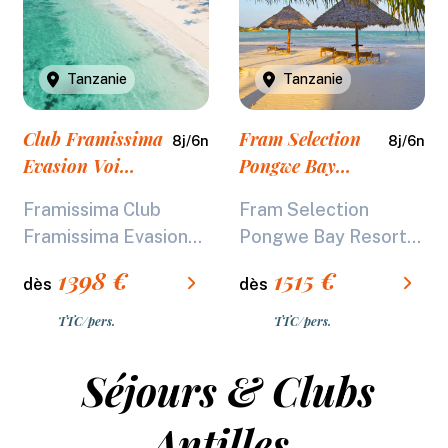
Tanzanie
Tanzanie
Club Framissima
Fram Selection
8
j/
6
n
8
j/
6
n
Evasion Voi
Pongwe Bay
Kiwengwa Resort
Resort *****
Framissima Club
Fram Selection
****
Framissima Evasion...
Pongwe Bay Resort...
1398
€
1515
€
dès
dès
TTC/pers.
TTC/pers.
Séjours & Clubs
Antilles