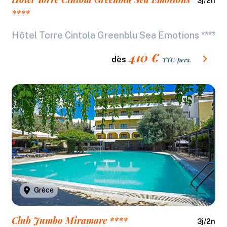
3
j/
2
n
****
Hôtel Torre Cintola Greenblu Sea Emotions ****
410
€
dès
TTC/pers.
Grèce
Club Jumbo Miramare ****
3
j/
2
n