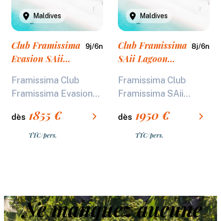
Maldives
Maldives
Club Framissima
Club Framissima
9
j/
6
n
8
j/
6
n
Evasion SAii
SAii Lagoon
Lagoon Curio By
Curio By Hilton
Framissima Club
Framissima Club
Hilton *****
avec vols Qatar
Framissima Evasion...
Framissima SAii...
Airways *****
1855
€
1950
€
dès
dès
TTC/pers.
TTC/pers.
Ne manquez aucune