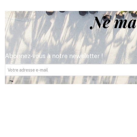
Ne ma
Abonnez-vous à notre newsletter !
FITOUR Voyages,
votre expert du voyage
depuis plus de 35 ans. Avec 18 agences dans
le sud-ouest, nous imaginons pour vous le
voyage de vos rêves, un voyage qui vous
ressemble. Votre satisfaction est au cœur de