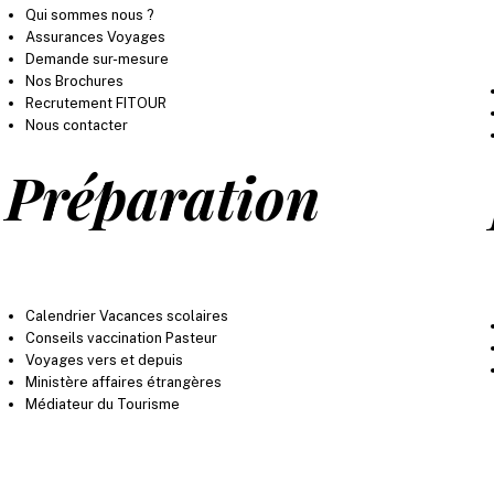
Qui sommes nous ?
Assurances Voyages
Demande sur-mesure
Nos Brochures
Recrutement FITOUR
Nous contacter
Préparation
Calendrier Vacances scolaires
Conseils vaccination Pasteur
Voyages vers et depuis
Ministère affaires étrangères
Médiateur du Tourisme
lieu de votre départ. Les prix d'appel présentés sont relevés automatiquement et informatiquement 
s sus-visés et très souvent selon les compagnies aériennes proposées. Les prix d'appel sont mis à 