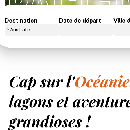
PACIF
Destination
Date de départ
Ville 
×
Australie
×
Nouvelle Zélande
×
Tahiti - Polynésie
Cap sur l'
Océanie
lagons et aventur
grandioses !