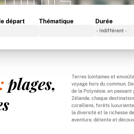
IQUE
Océan Indien
de départ
Thématique
Durée
:
plages,
Terres lointaines et envoûta
voyage hors du commun. De l
de la Polynésie, en passant
es
Zélande, chaque destination
coralliens, forêts luxurian
la diversité et la richesse 
aventure, détente et découv