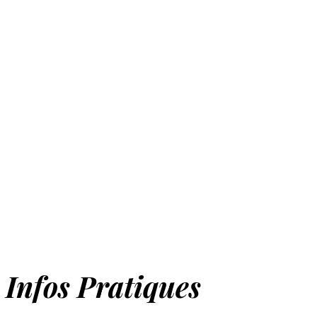
FITOUR Voyages,
votre expert du voyage
depuis plus de 35 ans. Avec 18 agences dans
le sud-ouest, nous imaginons pour vous le
voyage de vos rêves, un voyage qui vous
ressemble. Votre satisfaction est au cœur de
toutes nos attentions. Profitez de notre
expertise et de notre esprit familial pour vivre
des moments inoubliables, partout dans le
monde.
Infos Pratiques