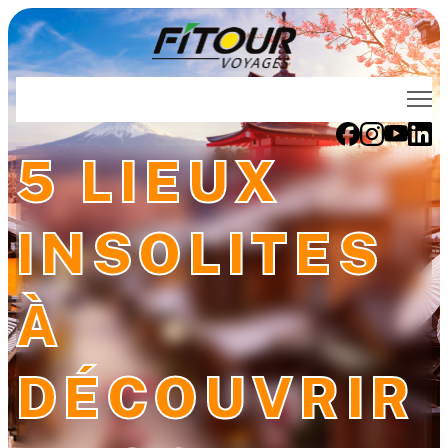
Voyages FITOUR
5 LIEUX
Thématiques
INSOLITES
Destinations
À
Évènements
Voyages de noces
DÉCOUVRIR
Qui sommes-nous