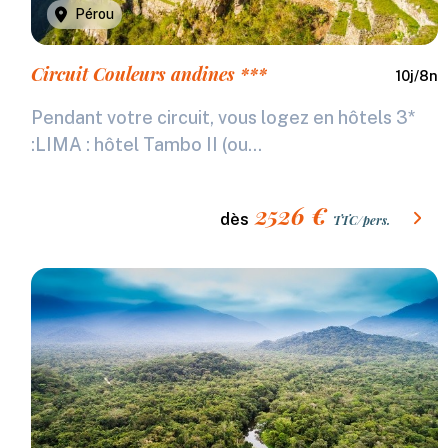
Pérou
Circuit Couleurs andines ***
10
j/
8
n
Pendant votre circuit, vous logez en hôtels 3*
:LIMA : hôtel Tambo II (ou...
2526
€
dès
TTC/pers.