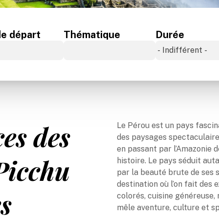
Océan Indien
de départ
Thématique
Durée
ces des
Le Pérou est un pays fascina
des paysages spectaculaire
en passant par l’Amazonie d
Picchu
histoire. Le pays séduit au
par la beauté brute de ses s
destination où l’on fait des
es
colorés, cuisine généreuse,
mêle aventure, culture et spi