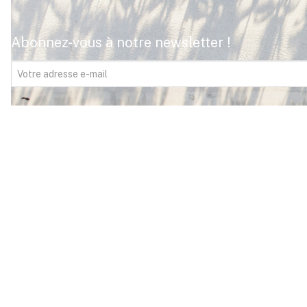
Abonnez-vous à notre newsletter !
FITOUR Voyages,
votre expert du voyage
depuis plus de 35 ans. Avec 18 agences dans
le sud-ouest, nous imaginons pour vous le
voyage de vos rêves, un voyage qui vous
ressemble. Votre satisfaction est au cœur de
toutes nos attentions. Profitez de notre
expertise et de notre esprit familial pour vivre
des moments inoubliables, partout dans le
monde.