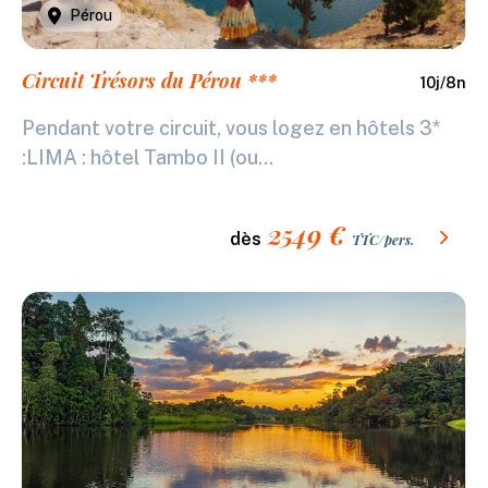
Pérou
Circuit Trésors du Pérou ***
10
j/
8
n
Pendant votre circuit, vous logez en hôtels 3*
:LIMA : hôtel Tambo II (ou...
2549
€
dès
TTC/pers.