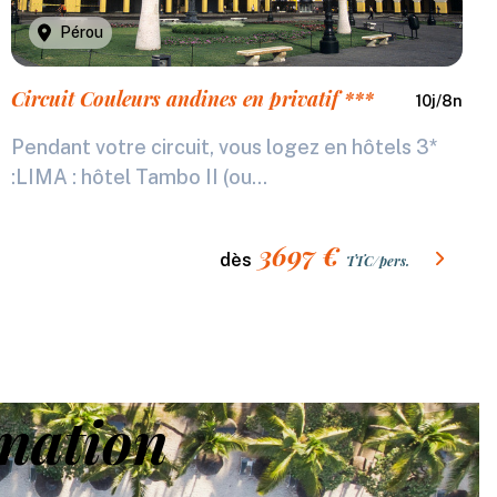
Pérou
Circuit Couleurs andines en privatif ***
10
j/
8
n
Pendant votre circuit, vous logez en hôtels 3*
:LIMA : hôtel Tambo II (ou...
3697
€
dès
TTC/pers.
nation