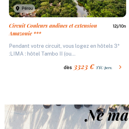
Pérou
Circuit Couleurs andines et extension
12
j/
10
n
Amazonie ***
Pendant votre circuit, vous logez en hôtels 3*
:LIMA : hôtel Tambo II (ou...
3323
€
dès
TTC/pers.
Ne ma