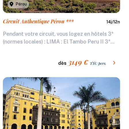
Pérou
Circuit Authentique Pérou ***
14
j/
12
n
Pendant votre circuit, vous logez en hôtels 3*
(normes locales) : LIMA : El Tambo Peru II 3*...
3149
€
dès
TTC/pers.