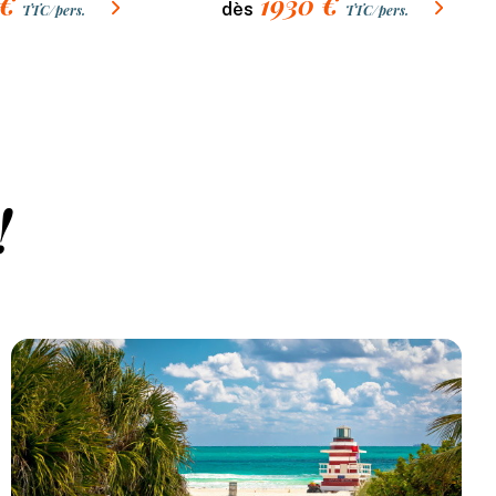
€
1930
€
dès
TTC/pers.
TTC/pers.
!