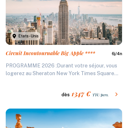
Etats-Unis
Circuit Incontournable Big Apple ****
6
j/
4
n
PROGRAMME 2026 :Durant votre séjour, vous
logerez au Sheraton New York Times Square...
1347
€
dès
TTC/pers.