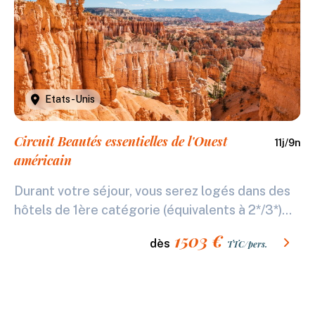
Etats-Unis
Circuit Beautés essentielles de l'Ouest
11
j/
9
n
américain
Durant votre séjour, vous serez logés dans des
hôtels de 1ère catégorie (équivalents à 2*/3*)...
1503
€
dès
TTC/pers.