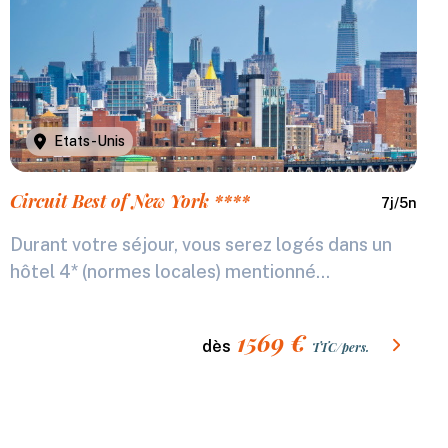
Etats-Unis
Circuit Best of New York ****
7
j/
5
n
Durant votre séjour, vous serez logés dans un
hôtel 4* (normes locales) mentionné...
1569
€
dès
TTC/pers.