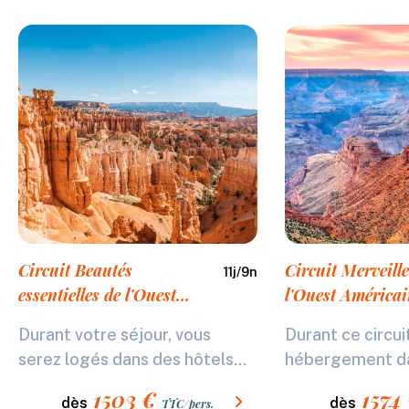
Circuit Beautés
Circuit Merveille
11
j/
9
n
essentielles de l'Ouest
l'Ouest América
américain
Durant votre séjour, vous
Durant ce circuit
serez logés dans des hôtels...
hébergement da
1503
€
1574
dès
dès
TTC/pers.