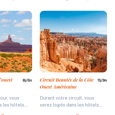
'ouest
Circuit Beautés de la Côte
8
j/
6
n
11
j/
9
n
Ouest Américaine
our, vous
Durant votre circuit, vous
 les hôtels...
serez logés dans les hôtels...