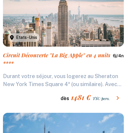
Etats-Unis
Circuit Découverte "La Big Apple" en 4 nuits
6
j/
4
n
****
Durant votre séjour, vous logerez au Sheraton
New York Times Square 4* (ou similaire). Avec...
1481
€
dès
TTC/pers.