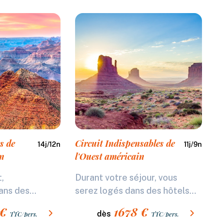
s de
Circuit Indispensables de
14
j/
12
n
11
j/
9
n
in
l'Ouest américain
,
Durant votre séjour, vous
ns des...
serez logés dans des hôtels...
€
1678
€
dès
TTC/pers.
TTC/pers.