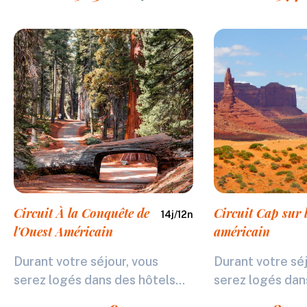
Circuit À la Conquête de
Circuit Cap sur l
14
j/
12
n
l'Ouest Américain
américain
Durant votre séjour, vous
Durant votre séj
serez logés dans des hôtels...
serez logés dans