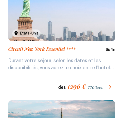
Etats-Unis
Circuit New York Essentiel ****
6
j/
4
n
Durant votre séjour, selon les dates et les
disponibilités, vous aurez le choix entre l'hôtel...
1296
€
dès
TTC/pers.