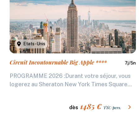
Etats-Unis
Circuit Incontournable Big Apple ****
7
j/
5
n
PROGRAMME 2026 :Durant votre séjour, vous
logerez au Sheraton New York Times Square...
1485
€
dès
TTC/pers.