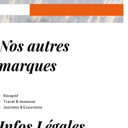
Nos autres
marques
Réceptif
Travel & Jeunesse
Journées & Excursions
Infos Légales