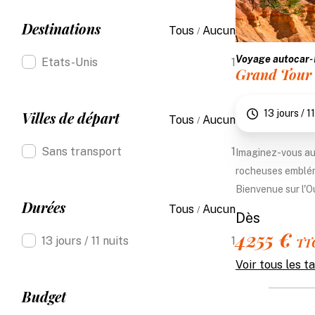
Destinations
Tous
Aucun
/
Voyage autocar
-
Etats-Unis
1
Grand Tour 
13 jours / 1
Villes de départ
Tous
Aucun
/
Sans transport
1
Imaginez-vous au 
rocheuses embléma
Bienvenue sur l'O
Durées
Tous
Aucun
/
Dès
4255 €
13 jours / 11 nuits
1
TTC
Voir tous les t
Budget