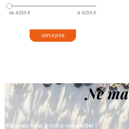
de
4255
€
à
4255
€
APPLIQUER
Ne ma
Abonnez-vous à notre newsletter !