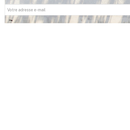
FITOUR Voyages,
votre expert du voyage
depuis plus de 35 ans. Avec 18 agences dans
le sud-ouest, nous imaginons pour vous le
voyage de vos rêves, un voyage qui vous
ressemble. Votre satisfaction est au cœur de
toutes nos attentions. Profitez de notre
expertise et de notre esprit familial pour vivre
des moments inoubliables, partout dans le
monde.