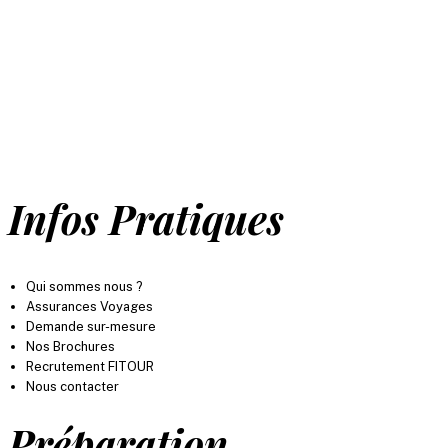
ressemble. Votre satisfaction est au cœur de
toutes nos attentions. Profitez de notre
expertise et de notre esprit familial pour vivre
des moments inoubliables, partout dans le
monde.
Infos Pratiques
Qui sommes nous ?
Assurances Voyages
Demande sur-mesure
Nos Brochures
Recrutement FITOUR
Nous contacter
Préparation